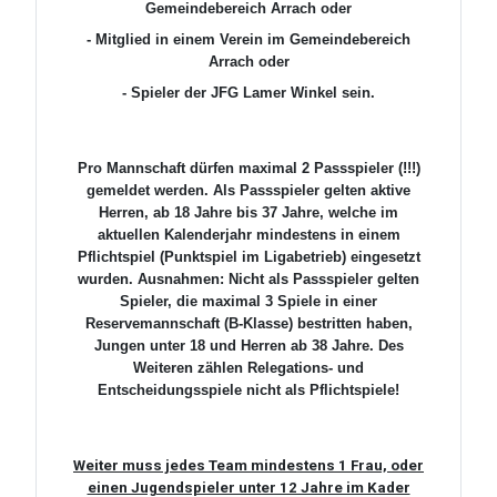
Gemeindebereich Arrach oder
- Mitglied in einem Verein im Gemeindebereich
Arrach oder
- Spieler der JFG Lamer Winkel sein.
Pro Mannschaft dürfen maximal 2 Passspieler (!!!)
gemeldet werden. Als Passspieler gelten aktive
Herren, ab 18 Jahre bis 37 Jahre, welche im
aktuellen Kalenderjahr mindestens in einem
Pflichtspiel (Punktspiel im Ligabetrieb) eingesetzt
wurden. Ausnahmen: Nicht als Passspieler gelten
Spieler, die maximal 3 Spiele in einer
Reservemannschaft (B-Klasse) bestritten haben,
Jungen unter 18 und Herren ab 38 Jahre. Des
Weiteren zählen Relegations- und
Entscheidungsspiele nicht als Pflichtspiele!
Weiter muss jedes Team mindestens 1 Frau, oder
einen Jugendspieler unter 12 Jahre im Kader