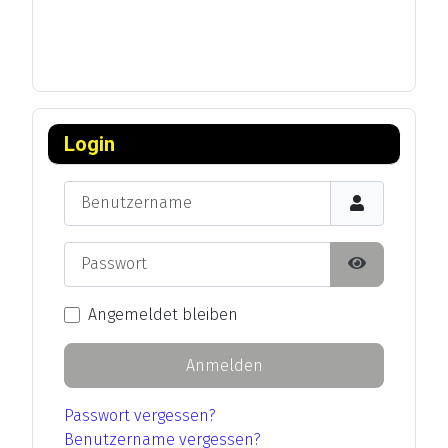
Login
Benutzername
Passwort
Passwort an
Angemeldet bleiben
Anmelden
Passwort vergessen?
Benutzername vergessen?