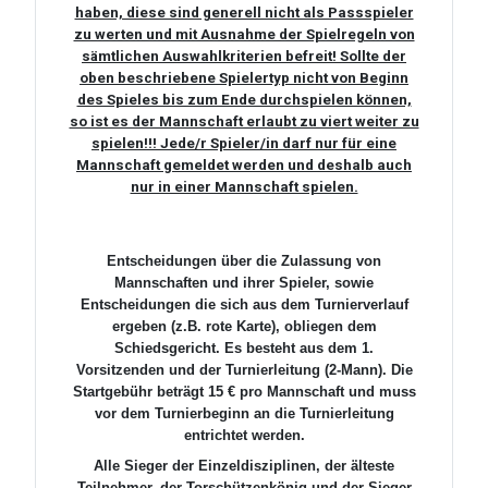
haben, diese sind generell nicht als Passspieler
zu werten und mit Ausnahme der Spielregeln von
sämtlichen Auswahlkriterien befreit! Sollte der
oben beschriebene Spielertyp nicht von Beginn
des Spieles bis zum Ende durchspielen können,
so ist es der Mannschaft erlaubt zu viert weiter zu
spielen!!! Jede/r Spieler/in darf nur für eine
Mannschaft gemeldet werden und deshalb auch
nur in einer Mannschaft spielen.
Entscheidungen über die Zulassung von
Mannschaften und ihrer Spieler, sowie
Entscheidungen die sich aus dem Turnierverlauf
ergeben (z.B. rote Karte), obliegen dem
Schiedsgericht. Es besteht aus dem 1.
Vorsitzenden und der Turnierleitung (2-Mann). Die
Startgebühr beträgt 15 € pro Mannschaft und muss
vor dem Turnierbeginn an die Turnierleitung
entrichtet werden.
Alle Sieger der Einzeldisziplinen, der älteste
Teilnehmer, der Torschützenkönig und der Sieger